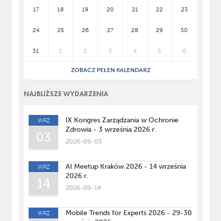
17
18
19
20
21
22
23
24
25
26
27
28
29
30
31
1
2
3
4
5
6
ZOBACZ PEŁEN KALENDARZ
NAJBLIŻSZE WYDARZENIA
IX Kongres Zarządzania w Ochronie
WRZ
Zdrowia - 3 września 2026 r.
03
2026-09-03
AI Meetup Kraków 2026 - 14 września
WRZ
2026 r.
14
2026-09-14
Mobile Trends for Experts 2026 - 29-30
WRZ