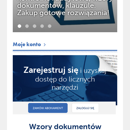
dokumentów, klauzule.
ek
Zakup gotowe rozwiązania!
na
Moje konto
Zarejestruj się
i uzyskaj
dostęp do licznych
narzędzi
ZAMÓW ABONAMENT
ZALOGUJ SIĘ
Wzory dokumentów