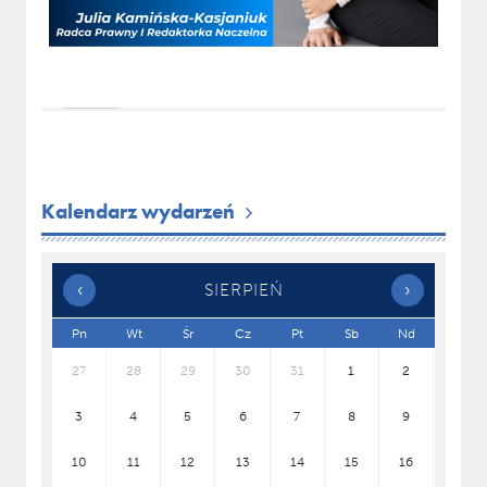
Kalendarz wydarzeń
‹
SIERPIEŃ
›
x
Pn
Wt
Śr
Cz
Pt
Sb
Nd
27
28
29
30
31
1
2
3
4
5
6
7
8
9
10
11
12
13
14
15
16