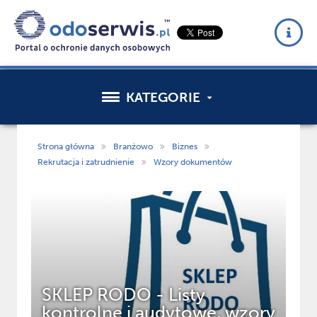
KATEGORIE
Strona główna
Branżowo
Biznes
Rekrutacja i zatrudnienie
Wzory dokumentów
SKLEP RODO - Listy
WE
kontrolne i audytowe, wzory
sp